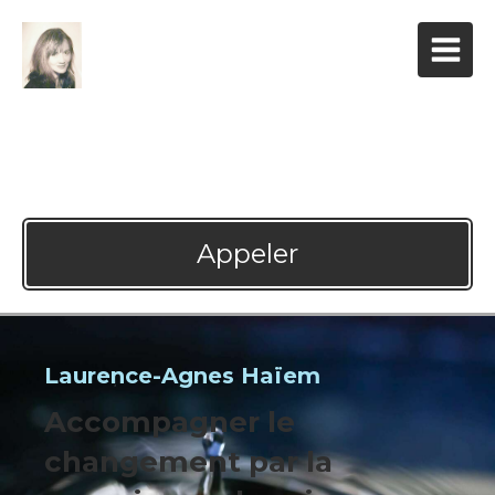
Laurence-Agnes Haïem
Coaching à Paris 1
Appeler
Laurence-Agnes Haïem
Accompagner le
changement par la