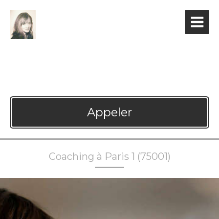
Laurence-Agnes Haïem
Coaching à Paris 1
Appeler
Coaching à Paris 1 (75001)