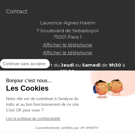
Contact
Laurence-Agnes Haïem
7 boulevard de Sebastopol
75001
Paris 1
Afficher le téléphone
Afficher le téléphone
Continuer sans accepter
Le
Lundi
,
Mardi
et du
Jeudi
au
Samedi
de
9h30
à
19h30
Bonjour c'est nous...
Les Cookies
Notre rôle est de contribuer à l'analyse du
trafic et au bon fonctionnement de ce site.
C'est OK pour vous ?
Plan du site
Lire la politique de confidentialité
Mentions légales
Consentements certifiés par